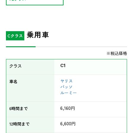
CSR基本方針
勧誘方針
乗用車
カスタマーハラスメント方針
Cクラス
一般事業主行動計画
※税込価格
（次世代育成支援対策推進法）
C1
お問い合わせ
ヤリス
パッソ
ルーミー
6,160
円
6,600
円