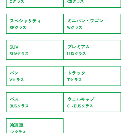
Cクラス
C0クラス
ご利用案内
スペシャリティ
ミニバン・ワゴン
ご予約からご返却まで
料金・割引
SPクラス
Wクラス
保険・補償制度
基本料金
SUV
プレミアム
カーリース
オプションサービス
SUVクラス
LUXクラス
付帯料金
カーリースサービス
採用・会社案内
ご利用時に
会員特典
バン
トラック
安心サポート
Vクラス
Tクラス
よくあるご質問
会社案内
料金割引
ソリューションサービス
ENGLISH
中文・繁體
採用情報
バス
ウェルキャブ
ハイシーズン料金
BUSクラス
C～BUSクラス
プライバシーポリシー
한국어ー
ภาษาไทย
冷凍車
健康経営宣言
FZクラス